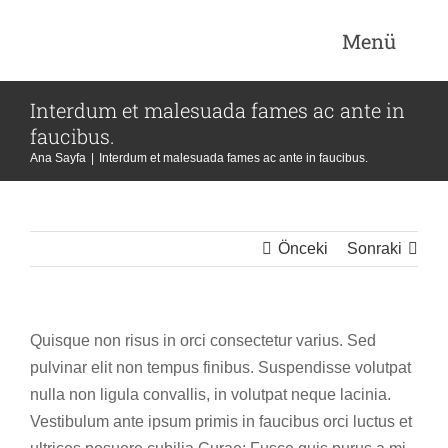
Skip
Menü
to
content
Interdum et malesuada fames ac ante in
Anasa
faucibus.
Ana Sayfa
|
Interdum et malesuada fames ac ante in faucibus.
Katego
Önceki
Sonraki
Ürünl
Videol
Quisque non risus in orci consectetur varius. Sed
pulvinar elit non tempus finibus. Suspendisse volutpat
Kampa
nulla non ligula convallis, in volutpat neque lacinia.
Vestibulum ante ipsum primis in faucibus orci luctus et