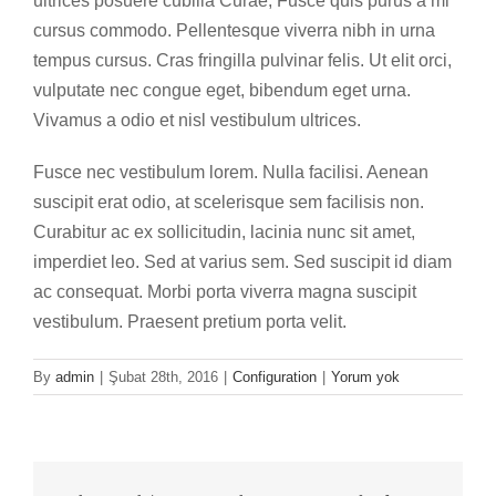
ultrices posuere cubilia Curae; Fusce quis purus a mi
İletiş
cursus commodo. Pellentesque viverra nibh in urna
tempus cursus. Cras fringilla pulvinar felis. Ut elit orci,
Haber
vulputate nec congue eget, bibendum eget urna.
Vivamus a odio et nisl vestibulum ultrices.
Fusce nec vestibulum lorem. Nulla facilisi. Aenean
suscipit erat odio, at scelerisque sem facilisis non.
Curabitur ac ex sollicitudin, lacinia nunc sit amet,
imperdiet leo. Sed at varius sem. Sed suscipit id diam
ac consequat. Morbi porta viverra magna suscipit
vestibulum. Praesent pretium porta velit.
By
admin
|
Şubat 28th, 2016
|
Configuration
|
Yorum yok