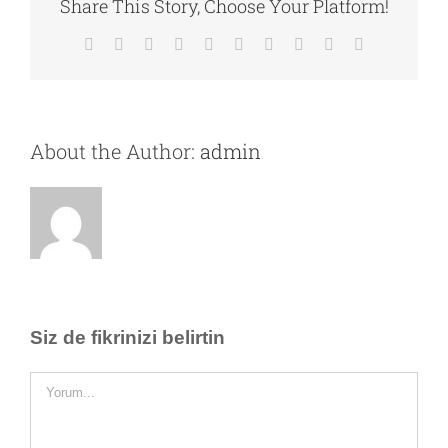
Share This Story, Choose Your Platform!
Facebook
Twitter
Reddit
LinkedIn
WhatsApp
Tumblr
Pinterest
Vk
Xing
E-
posta
About the Author:
admin
Siz de fikrinizi belirtin
Comment